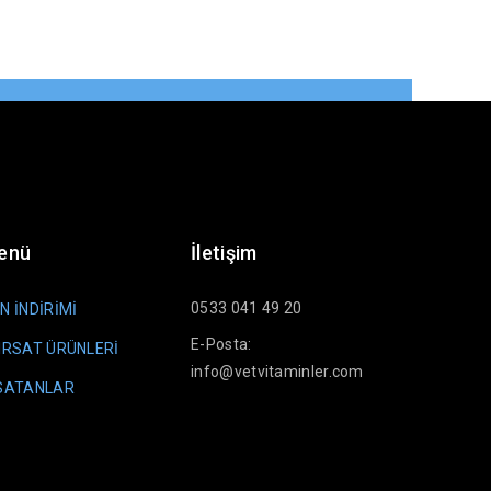
Menü
İletişim
0533 041 49 20
N İNDİRİMİ
E-Posta:
IRSAT ÜRÜNLERİ
info@vetvitaminler.com
 SATANLAR