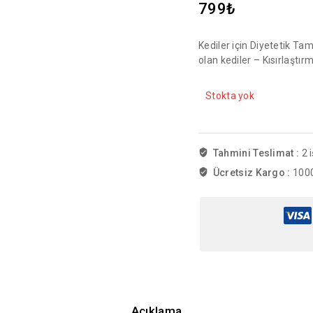
799
₺
Kediler için Diyetetik Tam
olan kediler – Kısırlaştı
Stokta yok
Tahmini Teslimat :
2 
Ücretsiz Kargo :
1000
Açıklama