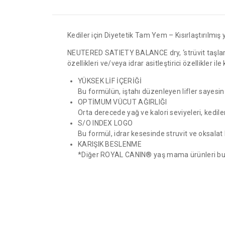
Kediler için Diyetetik Tam Yem – Kısırlaştırılmış
NEUTERED SATIETY BALANCE dry, ‘strüvit taşların
özellikleri ve/veya idrar asitleştirici özellikler i
YÜKSEK LİF İÇERİĞİ
Bu formülün, iştahı düzenleyen lifler sayesin
OPTİMUM VÜCUT AĞIRLIĞI
Orta derecede yağ ve kalori seviyeleri, kedil
S/O INDEX LOGO
Bu formül, idrar kesesinde struvit ve oksala
KARIŞIK BESLENME
*Diğer ROYAL CANIN® yaş mama ürünleri bu for