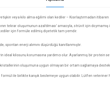
 yetişkin veya kilo alma eğilimi olan kediler – Kısırlaştırmadan itibar
ın tekrar oluşumunun azaltılması’ amacıyla, strüvit için doymamış idr
le kediler için formüle edilmiş diyetetik tam yemdir.
de, spontan enerji alımını düşürdüğü kanıtlanmıştır.
erin ideal kilosunu korumasına yardımcı olur. Ayarlanmış bir protein se
t kristallerinin oluşumuna uygun olmayan bir ortam sağlamaya destek 
mül ile birlikte karışık beslemeye uygun olabilir. Lütfen veteriner 