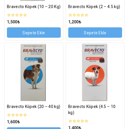
Bravecto Köpek (10 – 20 Kg)
Bravecto Köpek (2 – 4.5 kg)
0
0
1,500
₺
1,200
₺
5
5
üzerinden
üzerinden
Sepete Ekle
Sepete Ekle
Bravecto Köpek (20 – 40 kg)
Bravecto Köpek (4.5 – 10
kg)
0
1,600
₺
5
0
1,400
₺