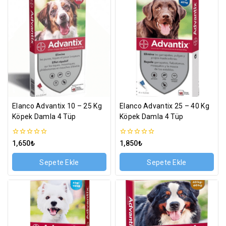
Elanco Advantix 10 – 25 Kg
Elanco Advantix 25 – 40 Kg
Köpek Damla 4 Tüp
Köpek Damla 4 Tüp
0
0
1,650
₺
1,850
₺
5
5
üzerinden
üzerinden
Sepete Ekle
Sepete Ekle