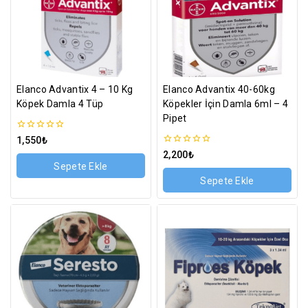
Elanco Advantix 4 – 10 Kg
Elanco Advantix 40-60kg
Köpek Damla 4 Tüp
Köpekler İçin Damla 6ml – 4
Pipet
0
1,550
₺
5
0
2,200
₺
üzerinden
5
Sepete Ekle
üzerinden
Sepete Ekle