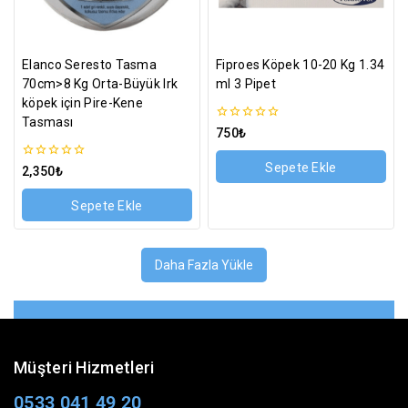
Elanco Seresto Tasma
Fiproes Köpek 10-20 Kg 1.34
70cm>8 Kg Orta-Büyük Irk
ml 3 Pipet
köpek için Pire-Kene
Tasması
0
750
₺
5
üzerinden
Sepete Ekle
0
2,350
₺
5
üzerinden
Sepete Ekle
Daha Fazla Yükle
Müşteri Hizmetleri
0533 041 49 20