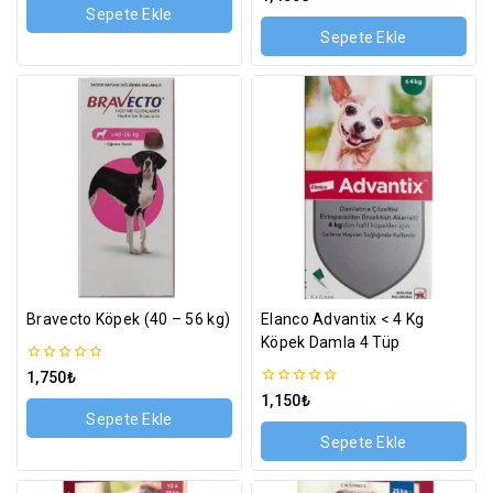
üzerinden
5
Sepete Ekle
üzerinden
Sepete Ekle
Bravecto Köpek (40 – 56 kg)
Elanco Advantix < 4 Kg
Köpek Damla 4 Tüp
0
1,750
₺
5
0
1,150
₺
üzerinden
5
Sepete Ekle
üzerinden
Sepete Ekle