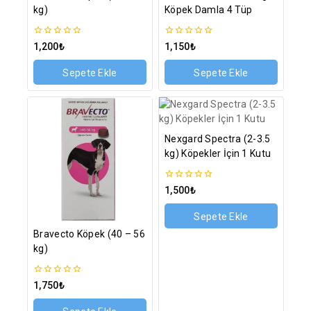
kg)
Köpek Damla 4 Tüp
0
0
1,200
₺
1,150
₺
5
5
üzerinden
üzerinden
Sepete Ekle
Sepete Ekle
Nexgard Spectra (2-3.5
kg) Köpekler İçin 1 Kutu
0
1,500
₺
5
üzerinden
Sepete Ekle
Bravecto Köpek (40 – 56
kg)
0
1,750
₺
5
üzerinden