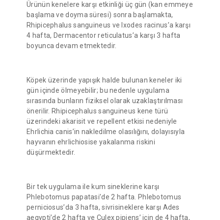
Ürünün kenelere karşı etkinliği üç gün (kan emmeye
başlama ve doyma süresi) sonra başlamakta,
Rhipicephalus sanguineus ve Ixodes racinus’a karşı
4 hafta, Dermacentor reticulatus’a karşı 3 hafta
boyunca devam etmektedir.
Köpek üzerinde yapışık halde bulunan keneler iki
gün içinde ölmeyebilir; bu nedenle uygulama
sırasında bunların fiziksel olarak uzaklaştırılması
önerilir. Rhipicephalus sanguineus kene türü
üzerindeki akarisit ve repellent etkisi nedeniyle
Ehrlichia canis’in nakledilme olasılığını, dolayısıyla
hayvanın ehrlichiosise yakalanma riskini
düşürmektedir.
Bir tek uygulama ile kum sineklerine karşı
Phlebotomus papatasi’de 2 hafta. Phlebotomus
perniciosus’da 3 hafta, sivrisineklere karşı Ades
aegypti’de 2 hafta ve Culex pipiens’ için de 4 hafta,