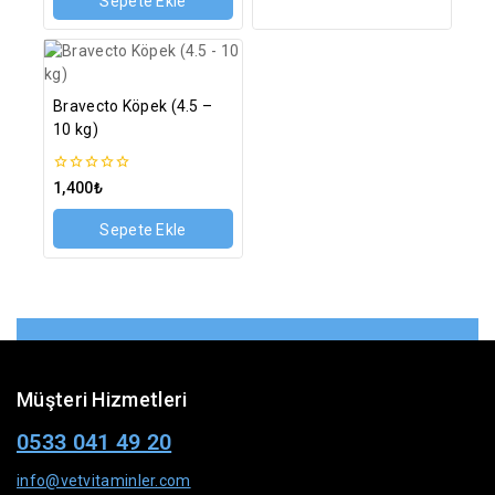
Sepete Ekle
Bravecto Köpek (4.5 –
10 kg)
0
1,400
₺
5
üzerinden
Sepete Ekle
Müşteri Hizmetleri
0533 041 49 20
info@vetvitaminler.com