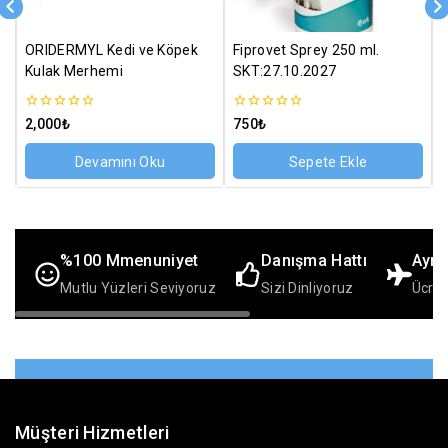
ORIDERMYL Kedi ve Köpek
Fiprovet Sprey 250 ml.
F
Kulak Merhemi
SKT:27.10.2027
M
0
0
0
2,000
₺
750
₺
5
5
5
üzerinden
üzerinden
ü
Devamını Oku
Sepete Ekle
%100 Mmenuniyet
Danışma Hattı
Aynı
Mutlu Yüzleri Seviyoruz
Sizi Dinliyoruz
Ücret
Müşteri Hizmetleri