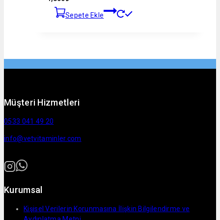
Sepete Ekle
Müşteri Hizmetleri
0533 041 49 20
info@vetvitaminler.com
Kurumsal
Kişisel Verilerin Korunmasına İlişkin Bilgilendirme ve
Aydınlatma Metni