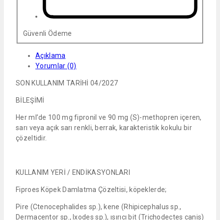
Güvenli Ödeme
Açıklama
Yorumlar (0)
SON KULLANIM TARİHİ 04/2027
BİLEŞİMİ
Her ml’de 100 mg fipronil ve 90 mg (S)-methopren içeren,
sarı veya açık sarı renkli, berrak, karakteristik kokulu bir
çözeltidir.
KULLANIM YERİ / ENDİKASYONLARI
Fiproes Köpek Damlatma Çözeltisi, köpeklerde;
Pire (Ctenocephalides sp.), kene (Rhipicephalus sp.,
Dermacentor sp., Ixodes sp.), ısırıcı bit (Trichodectes canis)