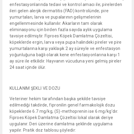
enfestasyonlarında tedavi ve kontrol amacı ile; pirelerden
ileri gelen alerjik dermatitis (FAD) kontrolünde; pire
yumurtaları, larva ve pupalarının gelişmelerinin
engellenmesinde kullanılır. Akarların tam olarak
eliminasyonu için birden fazla sayıda aylık uygulama
tavsiye edilmiştir. Fiproes Köpek Damlatma Çözeltisi,
köpeklerde ergin, larva veya pupa halindeki pireler ve pire
yumurtalarına karşı yaklaşık 2 ay süreyle ve enfestasyon
yoğunluğuna bağlı olarak kene enfestasyonlarına karşı 1
ay süre ile etkilidir. Hayvanın vücuduna yeni gelmiş pireler
24 saat içinde ölür.
KULLANIM ŞEKLİ VE DOZU
Veteriner hekim tarafından başka şekilde tavsiye
edilmediği takdirde, fipronilin genel farmakolojik dozu
köpeklerde 6.7 mg/kg, (S)-methoprenin ise 6 mg/kg’dır.
Fiproes Köpek Damlatma Çözeltisi lokal olarak deriye
uygulanır. Deri üzerine damlatma şeklinde uygulama
yapılır. Pratik doz tablosu şöyledir: