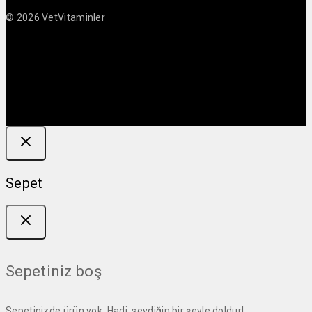
© 2026 VetVitaminler
Sepet
Sepetiniz boş
Sepetinizde ürün yok. Hadi, sevdiğin bir şeyle doldur!