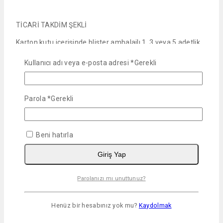
TİCARİ TAKDİM ŞEKLİ
Karton kutu içerisinde blister ambalajlı 1, 3 veya 5 adetlik
0.67 ml, 1.34 ml, 2.68 ml ve 4.02 ml’lik pipetlerde satışa
Kullanıcı adı veya e-posta adresi
*
Gerekli
sunulmuştur.
Yorumlar
Parola
*
Gerekli
Henüz yorum yok.
"Fiproes Köpek 20-40 Kg 2.68 ML 3
Beni hatırla
pipet " için yorum yapan ilk kişi siz
Giriş Yap
olun
Parolanızı mı unuttunuz?
E-posta adresiniz yayınlanmayacak.
Gerekli alanlar
*
ile
işaretlenmişlerdir
Henüz bir hesabınız yok mu?
Kaydolmak
Puanınız
*