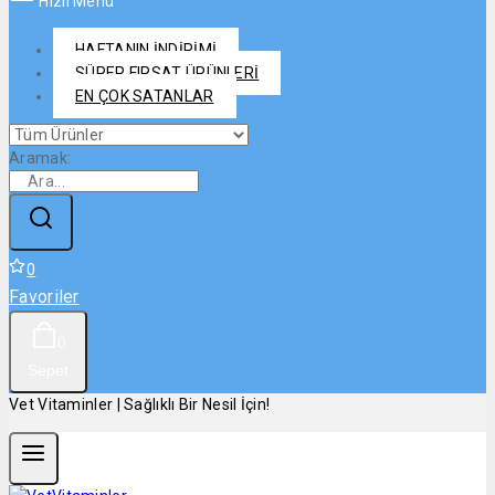
Hızlı Menü
HAFTANIN İNDİRİMİ
SÜPER FIRSAT ÜRÜNLERİ
EN ÇOK SATANLAR
Aramak:
0
Favoriler
0
Sepet
Vet Vitaminler | Sağlıklı Bir Nesil İçin!