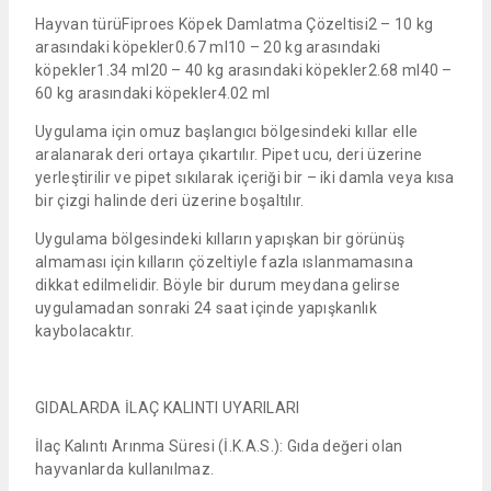
Hayvan türüFiproes Köpek Damlatma Çözeltisi2 – 10 kg
arasındaki köpekler0.67 ml10 – 20 kg arasındaki
köpekler1.34 ml20 – 40 kg arasındaki köpekler2.68 ml40 –
60 kg arasındaki köpekler4.02 ml
Uygulama için omuz başlangıcı bölgesindeki kıllar elle
aralanarak deri ortaya çıkartılır. Pipet ucu, deri üzerine
yerleştirilir ve pipet sıkılarak içeriği bir – iki damla veya kısa
bir çizgi halinde deri üzerine boşaltılır.
Uygulama bölgesindeki kılların yapışkan bir görünüş
almaması için kılların çözeltiyle fazla ıslanmamasına
dikkat edilmelidir. Böyle bir durum meydana gelirse
uygulamadan sonraki 24 saat içinde yapışkanlık
kaybolacaktır.
GIDALARDA İLAÇ KALINTI UYARILARI
İlaç Kalıntı Arınma Süresi (İ.K.A.S.): Gıda değeri olan
hayvanlarda kullanılmaz.