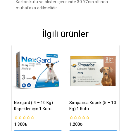
Karton kutu ve blister içerisinde 30 °C’nin altında
muhafaza edilmelidir.
İlgili ürünler
Nexgard ( 4 – 10 Kg)
Simparica Köpek (5 – 10
Köpekler için 1 Kutu
Kg) 1 Kutu
0
0
1,300
₺
1,200
₺
5
5