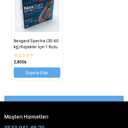
Nexgard Spectra (30-60
kg) Köpekler İçin 1 Kutu
0
2,850
₺
5
üzerinden
Sepete Ekle
Müşteri Hizmetleri
0533 041 49 20