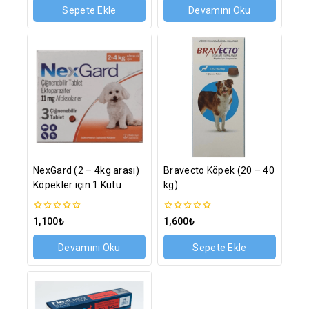
üzerinden
üzerinden
Sepete Ekle
Devamını Oku
NexGard (2 – 4kg arası)
Bravecto Köpek (20 – 40
Köpekler için 1 Kutu
kg)
0
0
1,100
₺
1,600
₺
5
5
üzerinden
üzerinden
Devamını Oku
Sepete Ekle