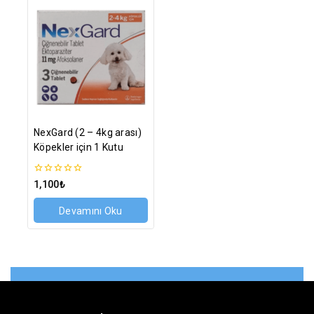
NexGard (2 – 4kg arası)
Köpekler için 1 Kutu
0
1,100
₺
5
üzerinden
Devamını Oku