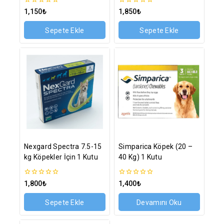
0
0
1,150
₺
1,850
₺
5
5
üzerinden
üzerinden
Sepete Ekle
Sepete Ekle
Nexgard Spectra 7.5-15
Simparica Köpek (20 –
kg Köpekler İçin 1 Kutu
40 Kg) 1 Kutu
0
0
1,800
₺
1,400
₺
5
5
üzerinden
üzerinden
Sepete Ekle
Devamını Oku