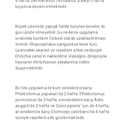
4 hafta, Dermacentor reticulatus’a karşı 3 hafta
boyunca devam etmektedir.
Köpek üzerinde yapışık halde bulunan keneler iki
gün içinde ölmeyebilir; bu nedenle uygulama
sırasında bunların fiziksel olarak uzaklaştırılması
önerilir. Rhipicephalus sanguineus kene türü
üzerindeki akarisit ve repellent etkisi nedeniyle
Ehrlichia canis’in nakledilme olasılığını, dolayısıyla
hayvanın ehrlichiosise yakalanma riskini
düşürmektedir.
Bir tek uygulama ile kum sineklerine karşı
Phlebotomus papatasi’de 2 hafta. Phlebotomus
perniciosus’da 3 hafta, sivrisineklere karşı Ades
aegypti’de 2 hafta ve Culex pipiens’ için de 4 hafta,
at sineklerine karşı Stomoxys calcitrans’da 4 hafta
süreyle repellent etki göstermektedir.