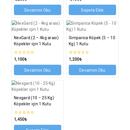
5
5
üzerinden
üzerinden
Devamını Oku
Sepete Ekle
NexGard (2 – 4kg arası)
Simparica Köpek (5 – 10
Köpekler için 1 Kutu
Kg) 1 Kutu
0
0
1,100
₺
1,200
₺
5
5
üzerinden
üzerinden
Devamını Oku
Devamını Oku
Nexgard (10 – 25 Kg)
Köpekler için 1 Kutu
0
1,450
₺
5
üzerinden