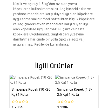
küçük ve ağırlığı 1.5 kg’dan az olan yavru
köpeklerde kullanılmamalıdır. ilaç içindeki etkin ve
yardımcı maddelere karşı duyarlılığı olan köpeklere
uygulanmamalıdır. Yedi haftalıktan küçük köpeklere
ve ilaç içindeki etken maddelere karşı duyarlılığı
olan köpeklere uygulanmaz. Güçsüz ve hasta
köpeklere uygulanmaz. Sağlıklı deri yüzeyine
damlatma haricinde bir yolla (göz ve ağız vs.)
uygulanmaz. Kedilerde kullanılmaz.
İlgili ürünler
Simparica Köpek (10 -20
Simparica Köpek (1.3-
Kg) 1 Kutu
2.5 Kg) 1 Kutu
0
0
1,250
₺
1,130
₺