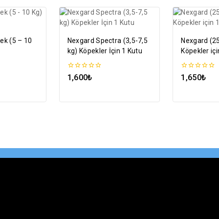
ek (5 – 10
Nexgard Spectra (3,5-7,5
Nexgard (25
kg) Köpekler İçin 1 Kutu
Köpekler içi
0
0
1,600
₺
1,650
₺
5
5
üzerinden
üzerinden