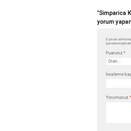
"Simparica K
yorum yapan 
E-posta adresin
işaretlenmişlerdi
Puanınız
*
İnceleme baş
Yorumunuz