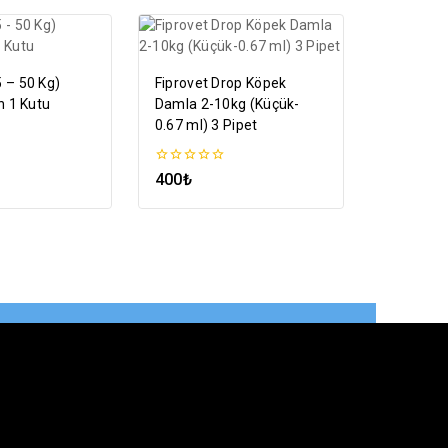
 – 50 Kg)
Fiprovet Drop Köpek
n 1 Kutu
Damla 2-10kg (Küçük-
0.67 ml) 3 Pipet
0
400
₺
5
üzerinden