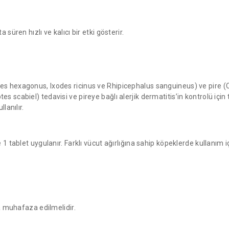
süren hızlı ve kalıcı bir etki gösterir.
es hexagonus, Ixodes ricinus ve Rhipicephalus sanguineus) ve pire (
scabiel) tedavisi ve pireye bağlı alerjik dermatitis’in kontrolü için ted
lanılır.
 1 tablet uygulanır. Farklı vücut ağırlığına sahip köpeklerde kullanım
da muhafaza edilmelidir.