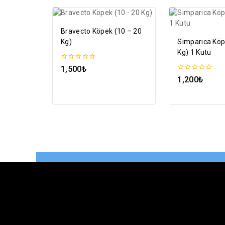
Bravecto Köpek (10 – 20
Kg)
Simparica Köp
Kg) 1 Kutu
0
1,500
₺
5
0
1,200
₺
üzerinden
5
üzerinden