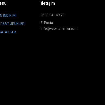
Menü
İletişim
0533 041 49 20
N İNDİRİMİ
E-Posta:
IRSAT ÜRÜNLERİ
info@vetvitaminler.com
 SATANLAR