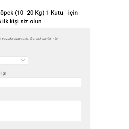
öpek (10 -20 Kg) 1 Kutu " için
ilk kişi siz olun
iz yayınlanmayacak.
Gerekli alanlar
*
ile
r
lığı
*