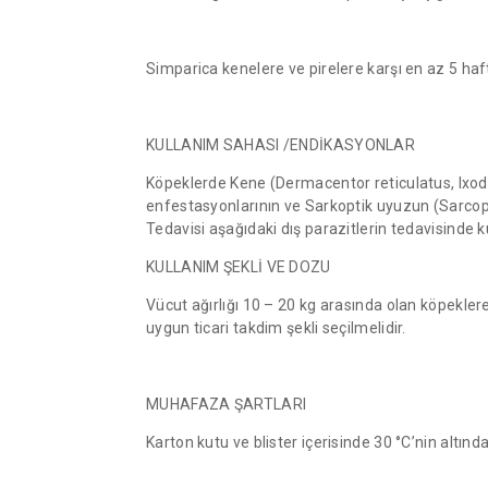
Simparica kenelere ve pirelere karşı en az 5 hafta 
KULLANIM SAHASI /ENDİKASYONLAR
Köpeklerde Kene (Dermacentor reticulatus, Ixod
enfestasyonlarının ve Sarkoptik uyuzun (Sarcoptes 
Tedavisi aşağıdaki dış parazitlerin tedavisinde kul
KULLANIM ŞEKLİ VE DOZU
Vücut ağırlığı 10 – 20 kg arasında olan köpeklere
uygun ticari takdim şekli seçilmelidir.
MUHAFAZA ŞARTLARI
Karton kutu ve blister içerisinde 30 °C’nin altın