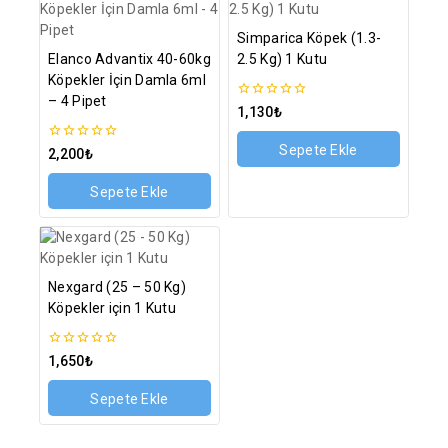
Simparica Köpek (1.3-
Elanco Advantix 40-60kg
2.5 Kg) 1 Kutu
Köpekler İçin Damla 6ml
– 4 Pipet
0
1,130
₺
5
üzerinden
Sepete Ekle
0
2,200
₺
5
üzerinden
Sepete Ekle
Nexgard (25 – 50 Kg)
Köpekler için 1 Kutu
0
1,650
₺
5
üzerinden
Sepete Ekle