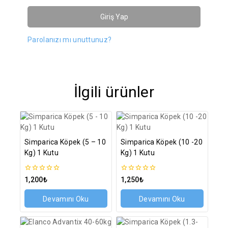
Giriş Yap
Parolanızı mı unuttunuz?
İlgili ürünler
Simparica Köpek (5 – 10
Simparica Köpek (10 -20
Kg) 1 Kutu
Kg) 1 Kutu
0
0
1,200
₺
1,250
₺
5
5
üzerinden
üzerinden
Devamını Oku
Devamını Oku