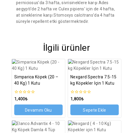
perniciosus’da 3 hafta, sivrisineklere karşı Ades
aegypti’de 2 hafta ve Culex pipiens’ için de 4 hafta,
at sineklerine karşı Stomoxys calcitrans’da 4 hafta
süreyle repellent etki göstermektedir.
İlgili ürünler
Simparica Köpek (20 –
Nexgard Spectra 7.5-15
40 Kg) 1 Kutu
kg Köpekler İçin 1 Kutu
0
0
1,400
₺
1,800
₺
5
5
üzerinden
üzerinden
Devamını Oku
Sepete Ekle