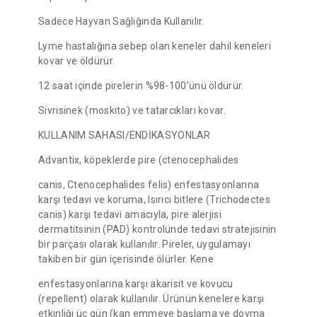
Sadece Hayvan Sağlığında Kullanılır.
Lyme hastalığına sebep olan keneler dahil keneleri
kovar ve öldürür.
12 saat içinde pirelerin %98-100’ünü öldürür.
Sivrisinek (moskito) ve tatarcıkları kovar.
KULLANIM SAHASI/ENDİKASYONLAR
Advantix, köpeklerde pire (ctenocephalides
canis, Ctenocephalides felis) enfestasyonlarına
karşı tedavi ve koruma, Isırıcı bitlere (Trichodectes
canis) karşı tedavi amacıyla, pire alerjisi
dermatitsinin (PAD) kontrolünde tedavi stratejisinin
bir parçası olarak kullanılır. Pireler, uygulamayı
takiben bir gün içerisinde ölürler. Kene
enfestasyonlarına karşı akarisit ve kovucu
(repellent) olarak kullanılır. Ürünün kenelere karşı
etkinliği üç gün (kan emmeye başlama ve doyma