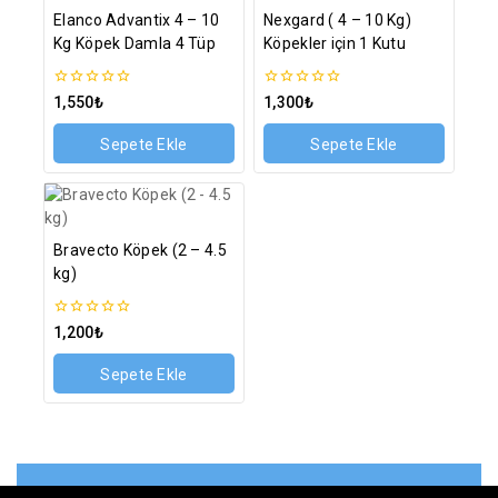
Elanco Advantix 4 – 10
Nexgard ( 4 – 10 Kg)
Kg Köpek Damla 4 Tüp
Köpekler için 1 Kutu
0
0
1,550
₺
1,300
₺
5
5
üzerinden
üzerinden
Sepete Ekle
Sepete Ekle
Bravecto Köpek (2 – 4.5
kg)
0
1,200
₺
5
üzerinden
Sepete Ekle