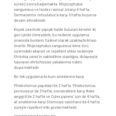
süresi) sonra başlamakta. Rhipicephalus
sanguineus ve Ixodes racinus’a karşı 4 hafta,
Dermacentor reticulatus’a karşı 3 hafta boyunca
devam etmektedir.
Köpek üzerinde yapışık halde bulunan keneler iki
gün içinde ölmeyebilir, bu nedenle uygulama
sırasında bunların fiziksel olarak uzaklaştırılması
önerilir. Rhipicephalus sanguineus kene türü
üzerindeki akarisit ve repellent etkisi nedeniyle
Ehrlichia canis’in nakledilme olasılığını, dolayısıyla
hayvanın ehrlichiosise yakalanma riskini
düşürmektedir.
Bir tek uygulama ile kum sineklerine karşı
Phlebotomus papatasi’de 2 hafta. Phlebotomus
perniciosus’da 3 hafta, sivrisineklere karşı Ades
aegypti’de 2 hafta ve Culex pipiens’ için de 4 hafta,
at sineklerine karşı Stomoxys calcitrans’da 4 hafta
süreyle repellent etki göstermektedir.