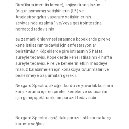
Dirofilaria immitis larvae), anjiyostrongilozun
(olgunlaşmamış yetişkinlerin (L5) ve
Angiostrongylus vasorum yetişkinlerinin
seviyesinde azalma ) ve/veya gastrointestinal
nematod tedavisinin
eş zamanlı önlenmesi sırasında köpeklerde pire ve
kene istilasının tedavisi için enfestasyonlar
belirtilmiştir. Köpeklerde pire istilasının 5 hafta
süreyle tedavisi. Köpeklerde kene istilasının 4 hafta
süreyle tedavisi. Pire ve kenelerin etkin maddeye
maruz kalabilmeleri için konakçıya tutunmaları ve
beslenmeye başlamaları gerekir.
Nexgard Spectra, akciğer kurdu ve yuvarlak kurtlara
karşı koruma içeren pireler, keneler ve solucanlar
için geniş spektrumlu bir parazit tedavisidir.
Nexgard Spectra aşağıdaki parazit istilalarına karşı
koruma sağlar;