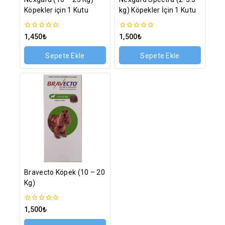
Köpekler için 1 Kutu
kg) Köpekler İçin 1 Kutu
0
0
1,450
₺
1,500
₺
5
5
üzerinden
üzerinden
Sepete Ekle
Sepete Ekle
Bravecto Köpek (10 – 20
Kg)
0
1,500
₺
5
üzerinden