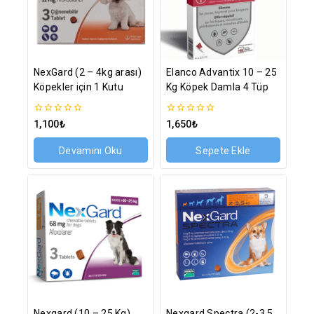
NexGard (2 – 4kg arası)
Elanco Advantix 10 – 25
Köpekler için 1 Kutu
Kg Köpek Damla 4 Tüp
0
0
1,100
₺
1,650
₺
5
5
üzerinden
üzerinden
Devamını Oku
Sepete Ekle
Nexgard (10 – 25 Kg)
Nexgard Spectra (2-3.5