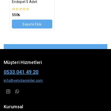
Endopet 5 Adet
0
550
₺
5
üzerinden
Sepete Ekle
Müşteri Hizmetleri
0533 041 49 20
info@vetvitaminler.com
Kurumsal