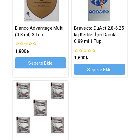
Elanco Advantage Multi
Bravecto DuAct 2.8-6.25
(0.8 ml) 3 Tüp
kg Kediler İçin Damla
0.89 ml 1 Tüp
0
1,800
₺
5
0
1,600
₺
üzerinden
5
Sepete Ekle
üzerinden
Sepete Ekle