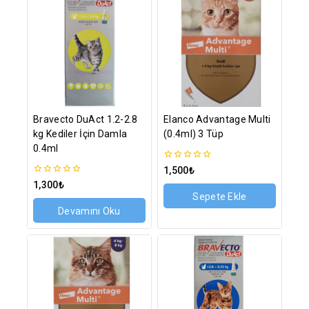
Bravecto DuAct 1.2-2.8
Elanco Advantage Multi
kg Kediler İçin Damla
(0.4ml) 3 Tüp
0.4ml
0
1,500
₺
5
0
1,300
₺
üzerinden
5
Sepete Ekle
üzerinden
Devamını Oku