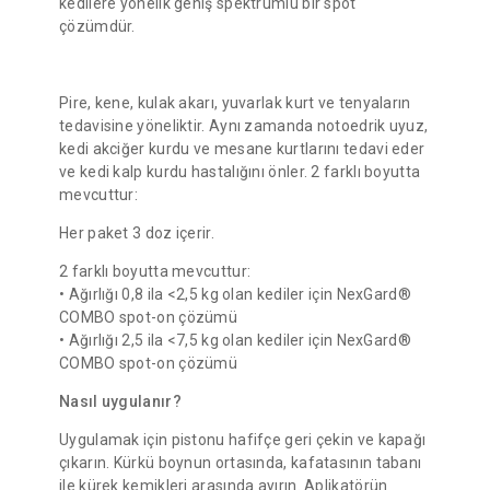
kedilere yönelik geniş spektrumlu bir spot
çözümdür.
Pire, kene, kulak akarı, yuvarlak kurt ve tenyaların
tedavisine yöneliktir. Aynı zamanda notoedrik uyuz,
kedi akciğer kurdu ve mesane kurtlarını tedavi eder
ve kedi kalp kurdu hastalığını önler. 2 farklı boyutta
mevcuttur:
Her paket 3 doz içerir.
2 farklı boyutta mevcuttur:
• Ağırlığı 0,8 ila <2,5 kg olan kediler için NexGard®
COMBO spot-on çözümü
• Ağırlığı 2,5 ila <7,5 kg olan kediler için NexGard®
COMBO spot-on çözümü
Nasıl uygulanır?
Uygulamak için pistonu hafifçe geri çekin ve kapağı
çıkarın. Kürkü boynun ortasında, kafatasının tabanı
ile kürek kemikleri arasında ayırın. Aplikatörün