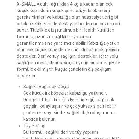
X-SMALL Adult , ağırlıkları 4 kg’a kadar olan çok
küçük köpeklerin küçük çeneleri, yüksek enerji
gereksinimleri ve kabızlığa olan hassasiyetleri gibi
ortak özelliklerini destekleyen beslenme çözümleri
sunar. Titizlikle oluşturulmuş bir Health Nutrition
formülü, uzun ve sağlıklı bir yaşamın
garantilenmesine yardımcı olabilir. Kabızlığa yatkın
olan çok küçük köpeklerde sağlıklı bağırsak geçişini
destekler. Deri ve tüy sağlığını destekler. İdrar yolu
sağlığının desteklenmesi için uygun bir üriner pH ile
formüle edilmiştir. Küçük çenelerin diş sağlığını
destekler.
Sağlıklı Bağırsak Geçişi
Çok küçük irk köpekler kabızlığa yatkındır.
Dengeli lif tüketimi (psilyum içeriği), bağırsak
geçişini kolaylaştırır ve çok yüksek sindirilebilir
proteinler sayesinde, sağlıklı dışkı oluşumuna
katkıda bulunur.
Tüy Sağlığı
Bu formül, sağlıklı deri ve tüy yapısını
desteklemeye yardımcı olan besinleri içerir. EPA-