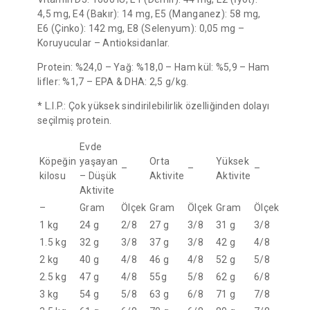
4,5 mg, E4 (Bakır): 14 mg, E5 (Manganez): 58 mg,
E6 (Çinko): 142 mg, E8 (Selenyum): 0,05 mg –
Koruyucular – Antioksidanlar.
Protein: %24,0 – Yağ: %18,0 – Ham kül: %5,9 – Ham
lifler: %1,7 – EPA & DHA: 2,5 g/kg.
* L.I.P.: Çok yüksek sindirilebilirlik özelliğinden dolayı
seçilmiş protein.
Evde
Köpeğin
yaşayan
Orta
Yüksek
–
–
–
kilosu
– Düşük
Aktivite
Aktivite
Aktivite
–
Gram
Ölçek
Gram
Ölçek
Gram
Ölçek
1 kg
24 g
2/8
27 g
3/8
31 g
3/8
1.5 kg
32 g
3/8
37 g
3/8
42 g
4/8
2 kg
40 g
4/8
46 g
4/8
52 g
5/8
2.5 kg
47 g
4/8
55g
5/8
62 g
6/8
3 kg
54 g
5/8
63 g
6/8
71 g
7/8