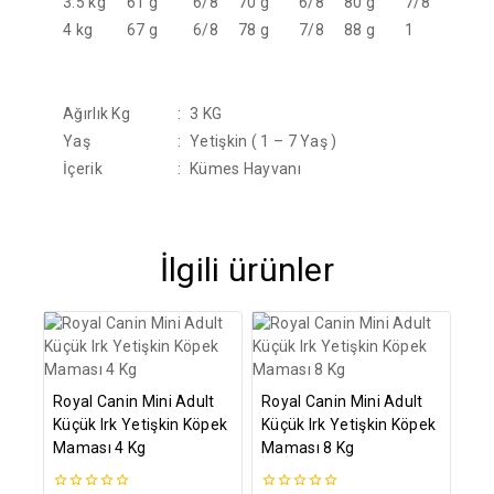
3.5 kg
61 g
6/8
70 g
6/8
80 g
7/8
4 kg
67 g
6/8
78 g
7/8
88 g
1
Ağırlık Kg
:
3 KG
Yaş
:
Yetişkin ( 1 – 7 Yaş )
İçerik
:
Kümes Hayvanı
İlgili ürünler
Royal Canin Mini Adult
Royal Canin Mini Adult
Küçük Irk Yetişkin Köpek
Küçük Irk Yetişkin Köpek
Maması 4 Kg
Maması 8 Kg