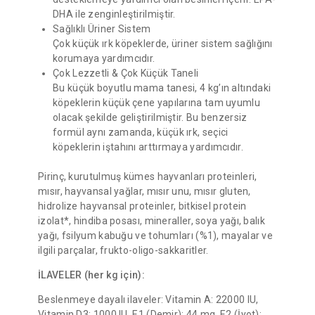
DHA ile zenginleştirilmiştir.
Sağlıklı Üriner Sistem
Çok küçük ırk köpeklerde, üriner sistem sağlığını
korumaya yardımcıdır.
Çok Lezzetli & Çok Küçük Taneli
Bu küçük boyutlu mama tanesi, 4 kg’ın altındaki
köpeklerin küçük çene yapılarına tam uyumlu
olacak şekilde geliştirilmiştir. Bu benzersiz
formül aynı zamanda, küçük ırk, seçici
köpeklerin iştahını arttırmaya yardımcıdır.
Pirinç, kurutulmuş kümes hayvanları proteinleri,
mısır, hayvansal yağlar, mısır unu, mısır gluten,
hidrolize hayvansal proteinler, bitkisel protein
izolat*, hindiba posası, mineraller, soya yağı, balık
yağı, fsilyum kabuğu ve tohumları (%1), mayalar ve
ilgili parçalar, frukto-oligo-sakkaritler.
İLAVELER (her kg için):
Beslenmeye dayalı ilaveler: Vitamin A: 22000 IU,
Vitamin D3: 1000 IU, E1 (Demir): 44 mg, E2 (İyot):