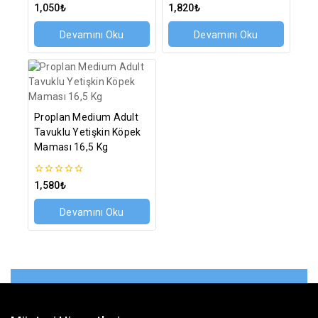
0
0
1,050
₺
1,820
₺
5
5
üzerinden
üzerinden
Devamını Oku
Devamını Oku
Proplan Medium Adult
Tavuklu Yetişkin Köpek
Maması 16,5 Kg
0
1,580
₺
5
üzerinden
Devamını Oku