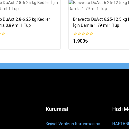
o DuAct 2.8-6.25 kg Kediler
Bravecto DuAct 6.25-12.5 kg 
mla 0.89 ml 1 Tüp
İçin Damla 1.79 ml 1 Tüp
0
1,900
₺
5
n
üzerinden
Kurumsal
Hızlı 
Kişisel Verilerin Korunmasına
HAFTANI