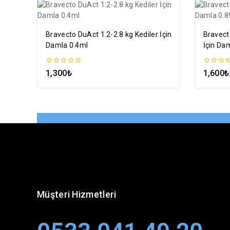
Bravecto DuAct 1.2-2.8 kg Kediler İçin
Bravect
Damla 0.4ml
İçin Da
0
0
1,300
₺
1,600
₺
5
5
üzerinden
üzerinde
Müşteri Hizmetleri