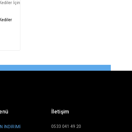
Kediler
Menü
İletişim
0533 041 49 20
N İNDİRİMİ