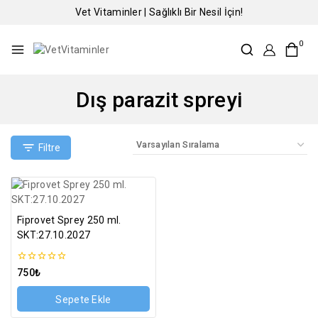
Vet Vitaminler | Sağlıklı Bir Nesil İçin!
0
Dış parazit spreyi
Filtre
Fiprovet Sprey 250 ml.
SKT:27.10.2027
0
750
₺
5
üzerinden
Sepete Ekle