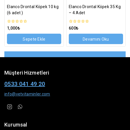
Elanco Drontal Köpek 10 kg
Elanco Drontal Köpek 35 Kg
(6 adet )
– 4 Adet
0
0
1,000
₺
600
₺
5
5
üzerinden
üzerinden
Sepete Ekle
Devamını Oku
Müşteri Hizmetleri
0533 041 49 20
info@vetvitaminler.com
Kurumsal