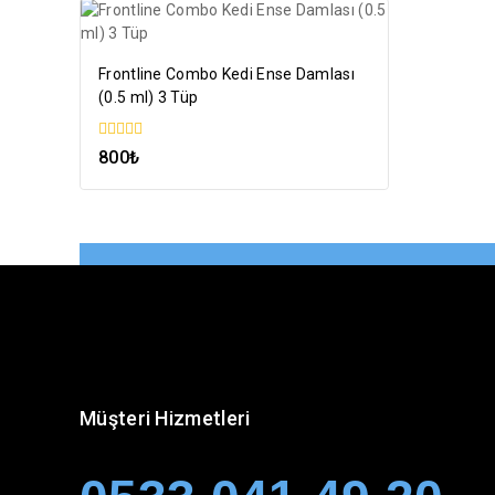
Frontline Combo Kedi Ense Damlası
(0.5 ml) 3 Tüp
0
800
₺
5
üzerinden
Müşteri Hizmetleri