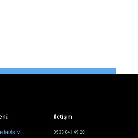
Menü
İletişim
0533 041 49 20
N İNDİRİMİ