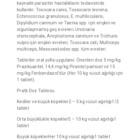
kaynaklı paraziter hastalıkların tedavisinde
kullanılır: Toxocara canis, Toxascaris leonina,
Echinococcus granulosus, E. multilocularis,
Dipylidium caninum ve Taenia spp. için erişkin ve
olgunlaşmamış geç evreleri; Uncinaria
stenocephala, Ancylostoma caninum ve Trichuris
vulpis için erişkin evreleri; Toxocara cati, Multiceps
multiceps, Mesocestoides spp. tüm evreleri
Tabletler oral yolla uygulanır. Önerilen doz 5 mg/kg
Prazikuantel, 14,4 mg/kg Pirantel pamoat ve 15
mg/kg Fenbendazol’dür (Her 10 kg vücut ağırlığı için
1 tablet).
Pratk Doz Tablosu:
Kediler ve küçük köpekler2 – 5 kg vücut ağırlığı1/2
tablet
Orta büyüklükte köpekler5 – 10 kg vücut ağırlığı1
tablet
Büyük köpeklerHer 10 kg vücut ağırlığı1 tablet