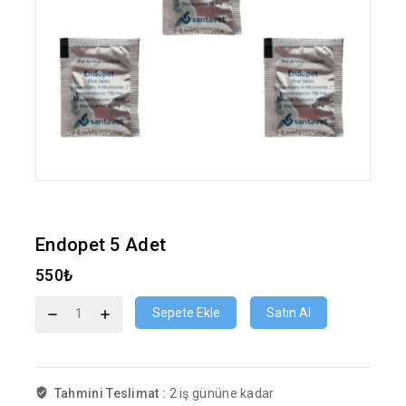
Endopet 5 Adet
550
₺
Sepete Ekle
Satın Al
Tahmini Teslimat :
2 iş gününe kadar