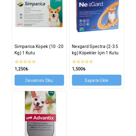
Simparica Köpek (10 -20
Nexgard Spectra (2-3.5
Kg) 1 Kutu
kg) Köpekler İçin 1 Kutu
0
0
1,250
₺
1,500
₺
5
5
üzerinden
üzerinden
Devamını Oku
Sepete Ekle