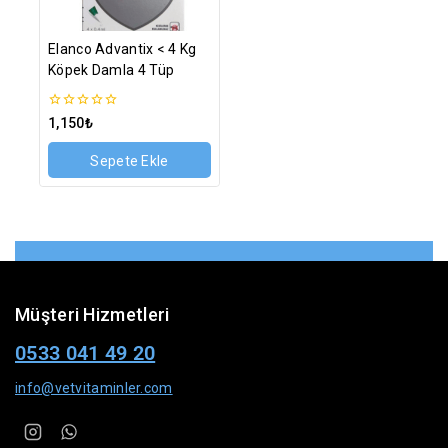
Elanco Advantix < 4 Kg
Köpek Damla 4 Tüp
0
1,150
₺
5
üzerinden
Sepete Ekle
Müşteri Hizmetleri
0533 041 49 20
info@vetvitaminler.com