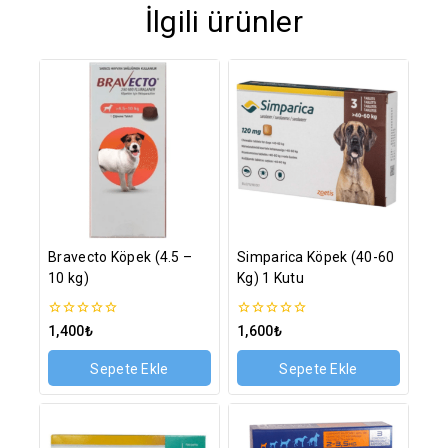
İlgili ürünler
Bravecto Köpek (4.5 –
Simparica Köpek (40-60
10 kg)
Kg) 1 Kutu
0
0
1,400
₺
1,600
₺
5
5
üzerinden
üzerinden
Sepete Ekle
Sepete Ekle