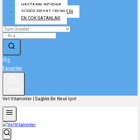
HAFTANIN İNDİRİMİ
SÜPER FIRSAT ÜRÜNLERİ
EN ÇOK SATANLAR
0
Favoriler
0
Sepet
Vet Vitaminler | Sağlıklı Bir Nesil İçin!