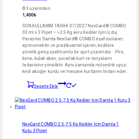
0
5 üzerinden
1,400
₺
SON KULLANIM TARİHİ 07/2027 NexGard® COMBO
03 ml x 3 Pipet – >2.5 Kg avru Kediler İçin İç dış
Paraziter Damla NexGard® COMBO esafoxolaner,
eprinomektin ve prazikuantel içeren, kedilere
yönelik geniş spektrumlu bir spot çözümdür. Pire,
kene, kulak akarı, yuvarlak kurt ve tenyaların
tedavisine yöneliktir. Aynı zamanda notoedrik uyuz,
kedi akciğer kurdu ve mesane kurtlarını tedavi eder…
Sepete Ekle
NexGard COMBO 2.5-7.5 Kg Kediler İçin Damla 1
Kutu 3 Pipet