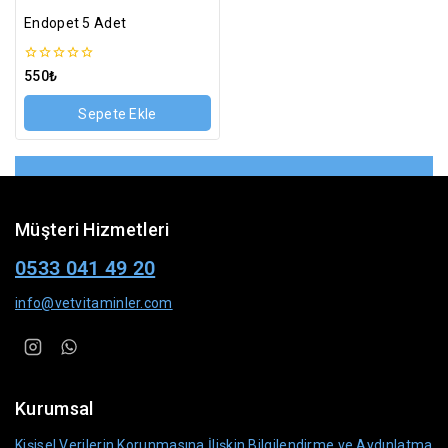
Endopet 5 Adet
0
550
₺
5
üzerinden
Sepete Ekle
Müşteri Hizmetleri
0533 041 49 20
info@vetvitaminler.com
Kurumsal
Kişisel Verilerin Korunmasına İlişkin Bilgilendirme ve Aydınlatma