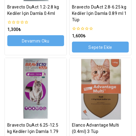
Bravecto DuAct 1.2-2.8 kg
Bravecto DuAct 2.8-6.25 kg
Kediler İçin Damla 0.4ml
Kediler İçin Damla 0.89 ml 1
Tüp
0
1,300
₺
5
0
1,600
₺
üzerinden
5
Devamını Oku
üzerinden
Sepete Ekle
Bravecto DuAct 6.25-12.5
Elanco Advantage Multi
kg Kediler İçin Damla 1.79
(0.4ml) 3 Tüp