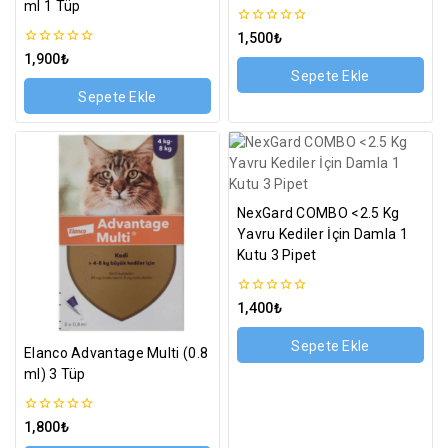
ml 1 Tüp
0
1,500
₺
5
0
1,900
₺
üzerinden
5
Sepete Ekle
üzerinden
Sepete Ekle
NexGard COMBO <2.5 Kg
Yavru Kediler İçin Damla 1
Kutu 3 Pipet
0
1,400
₺
5
üzerinden
Sepete Ekle
Elanco Advantage Multi (0.8
ml) 3 Tüp
0
1,800
₺
5