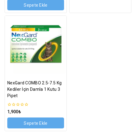
üzerinden
Sepete Ekle
NexGard COMBO 2.5-7.5 Kg
Kediler İçin Damla 1 Kutu 3
Pipet
0
1,900
₺
5
üzerinden
Sepete Ekle