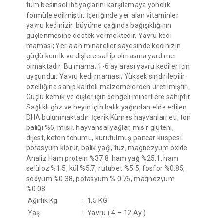
tüm besinsel ihtiyaçlarını karşılamaya yönelik
formüle edilmiştir. İçeriğinde yer alan vitaminler
yavru kedinizin büyüme çağında bağışıklığının
güçlenmesine destek vermektedir. Yavru kedi
maması; Yer alan minareller sayesinde kedinizin
güçlü kemik ve dişlere sahip olmasına yardımcı
olmaktadır. Bu mama; 1-6 ay arası yavru kediler için
uygundur. Yavru kedi maması; Yüksek sindirilebilir
özelliğine sahip kaliteli malzemelerden üretilmiştir.
Güçlü kemik ve dişler için dengeli minerllere sahiptir.
Sağlıklı göz ve beyin için balık yağından elde edilen
DHA bulunmaktadır. İçerik Kümes hayvanları eti, ton
balığı %6, mısır, hayvansal yağlar, mısır gluteni,
dijest, keten tohumu, kurutulmuş pancar küspesi,
potasyum klorür, balık yağı, tuz, magnezyum oxide
Analiz Ham protein %37.8, ham yağ %25.1, ham
selüloz %1.5, kül %5.7, rutubet %5.5, fosfor %0.85,
sodyum %0.38, potasyum % 0.76, magnezyum
%0.08
Ağırlık Kg
:
1,5 KG
Yaş
:
Yavru ( 4 – 12 Ay )