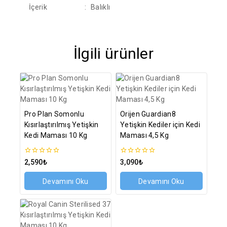
İçerik
:
Balıklı
İlgili ürünler
Pro Plan Somonlu
Orijen Guardian8
Kısırlaştırılmış Yetişkin
Yetişkin Kediler için Kedi
Kedi Maması 10 Kg
Maması 4,5 Kg
0
0
2,590
₺
3,090
₺
5
5
üzerinden
üzerinden
Devamını Oku
Devamını Oku