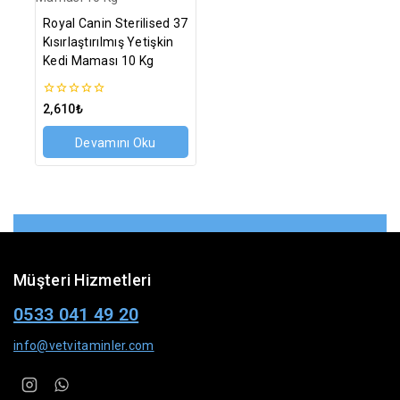
Royal Canin Sterilised 37
Kısırlaştırılmış Yetişkin
Kedi Maması 10 Kg
0
2,610
₺
5
üzerinden
Devamını Oku
Müşteri Hizmetleri
0533 041 49 20
info@vetvitaminler.com