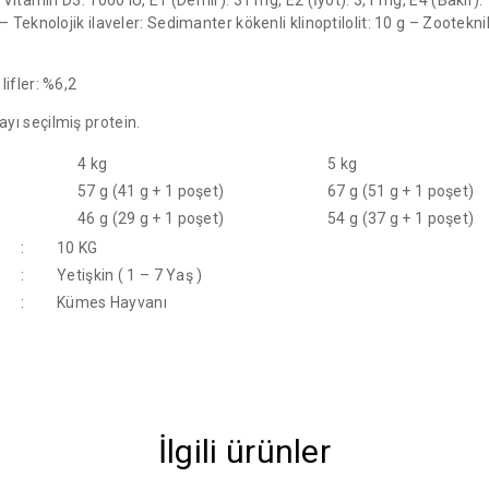
 Teknolojik ilaveler: Sedimanter kökenli klinoptilolit: 10 g – Zootekn
ifler: %6,2
layı seçilmiş protein.
4 kg
5 kg
57 g (41 g + 1 poşet)
67 g (51 g + 1 poşet)
46 g (29 g + 1 poşet)
54 g (37 g + 1 poşet)
:
10 KG
:
Yetişkin ( 1 – 7 Yaş )
:
Kümes Hayvanı
İlgili ürünler