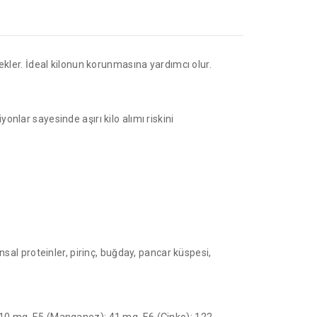
tekler. İdeal kilonun korunmasına yardımcı olur.
yonlar sayesinde aşırı kilo alımı riskini
ansal proteinler, pirinç, buğday, pancar küspesi,
): 10 mg, E5 (Manganez): 41 mg, E6 (Çinko): 122