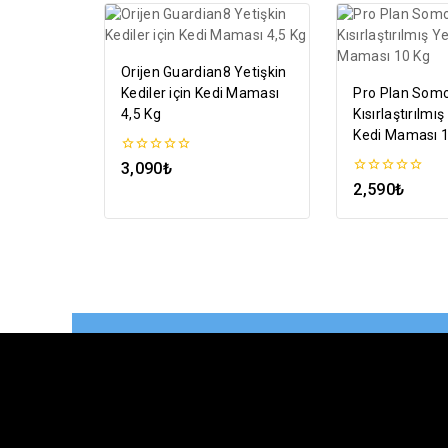
Orijen Guardian8 Yetişkin
Kediler için Kedi Maması
Pro Plan Som
4,5 Kg
Kısırlaştırılmış
Kedi Maması 
0
3,090
₺
5
0
2,590
₺
üzerinden
5
üzerinden