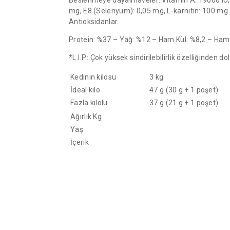
mg, E8 (Selenyum): 0,05 mg, L-karnitin: 100 mg –
Antioksidanlar.
Protein: %37 – Yağ: %12 – Ham Kül: %8,2 – Ham l
*L.I.P.: Çok yüksek sindirilebilirlik özelliğinden do
Kedinin kilosu
3 kg
İdeal kilo
47 g (30 g + 1 poşet)
Fazla kilolu
37 g (21 g + 1 poşet)
Ağırlık Kg
Yaş
İçerik