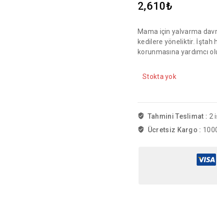
2,610
₺
Mama için yalvarma davran
kedilere yöneliktir. İştah 
korunmasına yardımcı olur
Stokta yok
Tahmini Teslimat :
2 
Ücretsiz Kargo :
1000