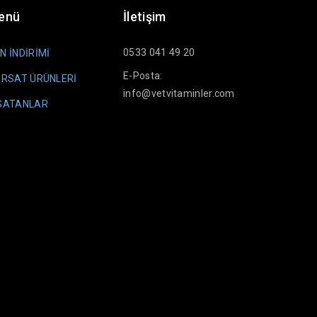
Menü
İletişim
0533 041 49 20
N İNDİRİMİ
E-Posta:
IRSAT ÜRÜNLERİ
info@vetvitaminler.com
 SATANLAR