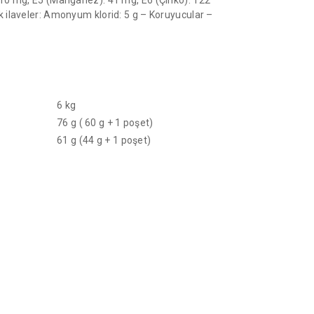
ik ilaveler: Amonyum klorid: 5 g – Koruyucular –
6 kg
76 g ( 60 g + 1 poşet)
61 g (44 g + 1 poşet)