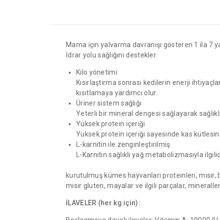
Mama için yalvarma davranışı gösteren 1 ila 7 yaş 
İdrar yolu sağlığını destekler.
Kilo yönetimi
Kısırlaştırma sonrası kedilerin enerji ihtiyaçla
kısıtlamaya yardımcı olur.
Üriner sistem sağlığı
Yeterli bir mineral dengesi sağlayarak sağlık
Yüksek protein içeriği
Yüksek protein içeriği sayesinde kas kütlesin
L-karnitin ile zenginleştirilmiş
L-Karnitin sağlıklı yağ metabolizmasıyla ilgilid
kurutulmuş kümes hayvanları proteinleri, mısır, bi
mısır gluten, mayalar ve ilgili parçalar, mineraller
İLAVELER (her kg için):
Beslenmeye dayalı ilaveler: Vitamin A: 19000 IU,