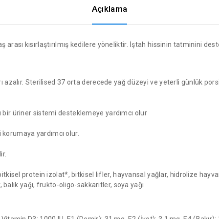
Açıklama
arası kısırlaştırılmış kedilere yöneliktir. İştah hissinin tatminini des
rı azalır. Sterilised 37 orta derecede yağ düzeyi ve yeterli günlük porsi
lı bir üriner sistemi desteklemeye yardımcı olur
i korumaya yardımcı olur.
ir.
tkisel protein izolat*, bitkisel lifler, hayvansal yağlar, hidrolize hayv
, balık yağı, frukto-oligo-sakkaritler, soya yağı
 Vitamin D3: 1000 IU, E1 (Demir): 31 mg, E2 (İyot): 3,1 mg, E4 (Bakır