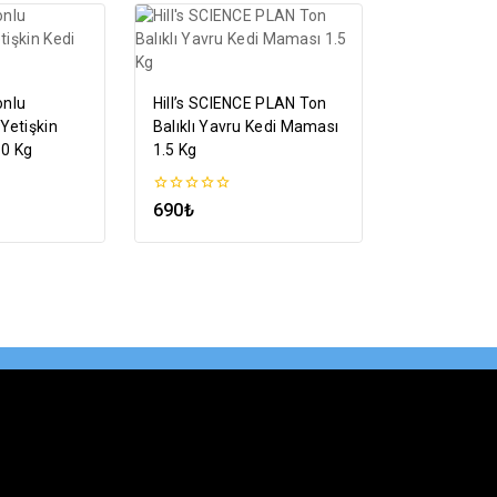
onlu
Hill’s SCIENCE PLAN Ton
 Yetişkin
Balıklı Yavru Kedi Maması
10 Kg
1.5 Kg
0
690
₺
5
üzerinden