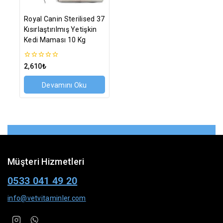
Royal Canin Sterilised 37
Kısırlaştırılmış Yetişkin
Kedi Maması 10 Kg
0
2,610
₺
5
üzerinden
Devamını Oku
Müşteri Hizmetleri
0533 041 49 20
info@vetvitaminler.com