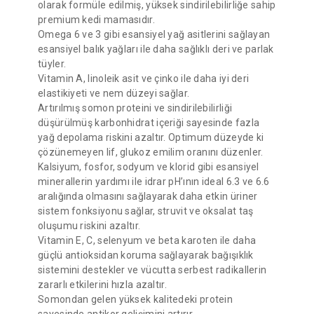
olarak formüle edilmiş, yüksek sindirilebilirliğe sahip
premium kedi mamasıdır.
Omega 6 ve 3 gibi esansiyel yağ asitlerini sağlayan
esansiyel balık yağları ile daha sağlıklı deri ve parlak
tüyler.
Vitamin A, linoleik asit ve çinko ile daha iyi deri
elastikiyeti ve nem düzeyi sağlar.
Artırılmış somon proteini ve sindirilebilirliği
düşürülmüş karbonhidrat içeriği sayesinde fazla
yağ depolama riskini azaltır. Optimum düzeyde ki
çözünemeyen lif, glukoz emilim oranını düzenler.
Kalsiyum, fosfor, sodyum ve klorid gibi esansiyel
minerallerin yardımı ile idrar pH’ının ideal 6.3 ve 6.6
aralığında olmasını sağlayarak daha etkin üriner
sistem fonksiyonu sağlar, struvit ve oksalat taş
oluşumu riskini azaltır.
Vitamin E, C, selenyum ve beta karoten ile daha
güçlü antioksidan koruma sağlayarak bağışıklık
sistemini destekler ve vücutta serbest radikallerin
zararlı etkilerini hızla azaltır.
Somondan gelen yüksek kalitedeki protein