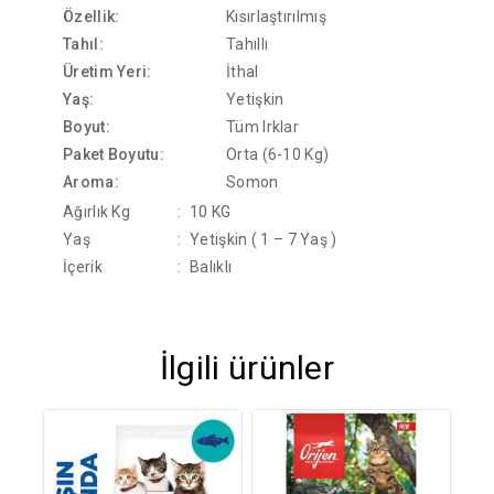
Özellik:
Kısırlaştırılmış
Tahıl:
Tahıllı
Üretim Yeri:
İthal
Yaş:
Yetişkin
Boyut:
Tüm Irklar
Paket Boyutu:
Orta (6-10 Kg)
Aroma:
Somon
Ağırlık Kg
:
10 KG
Yaş
:
Yetişkin ( 1 – 7 Yaş )
İçerik
:
Balıklı
İlgili ürünler