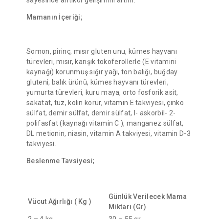
sayesinde antikor gelişimini artırır.
Mamanın İçeriği;
Somon, pirinç, mısır gluten unu, kümes hayvanı
türevleri, mısır, karışık tokoferollerle (E vitamini
kaynağı) korunmuş sığır yağı, ton balığı, buğday
gluteni, balık ürünü, kümes hayvanı türevleri,
yumurta türevleri, kuru maya, orto fosforik asit,
sakatat, tuz, kolin korür, vitamin E takviyesi, çinko
sülfat, demir sülfat, demir sülfat, I- askorbil- 2-
polifasfat (kaynağı vitamin C ), manganez sülfat,
DL metionin, niasin, vitamin A takviyesi, vitamin D-3
takviyesi.
Beslenme Tavsiyesi;
Günlük Verilecek Mama
Vücut Ağırlığı ( Kg )
Miktarı (Gr)