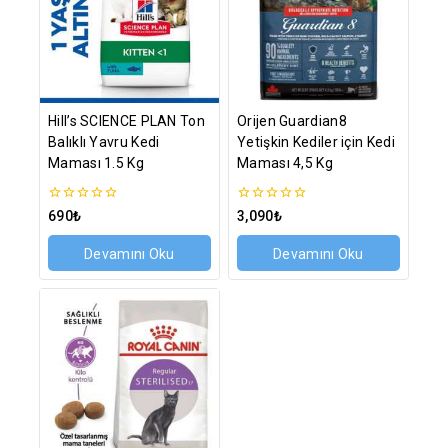
Hill’s SCIENCE PLAN Ton
Orijen Guardian8
Balıklı Yavru Kedi
Yetişkin Kediler için Kedi
Maması 1.5 Kg
Maması 4,5 Kg
0
0
690
₺
3,090
₺
5
5
üzerinden
üzerinden
Devamını Oku
Devamını Oku