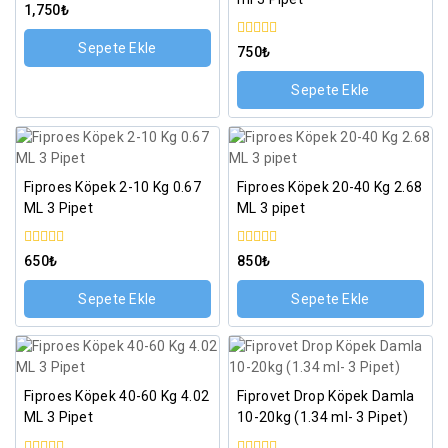
0
1,750
₺
5
üzerinden
Sepete Ekle
0
750
₺
5
üzerinden
Sepete Ekle
Fiproes Köpek 2-10 Kg 0.67
Fiproes Köpek 20-40 Kg 2.68
ML 3 Pipet
ML 3 pipet
0
0
650
₺
850
₺
5
5
üzerinden
üzerinden
Sepete Ekle
Sepete Ekle
Fiproes Köpek 40-60 Kg 4.02
Fiprovet Drop Köpek Damla
ML 3 Pipet
10-20kg (1.34 ml- 3 Pipet)