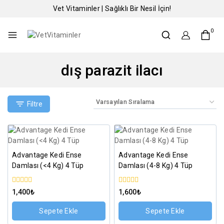
Vet Vitaminler | Sağlıklı Bir Nesil İçin!
0
dış parazit ilacı
Filtre
Advantage Kedi Ense
Advantage Kedi Ense
Damlası (<4 Kg) 4 Tüp
Damlası (4-8 Kg) 4 Tüp
0
0
1,400
₺
1,600
₺
5
5
üzerinden
üzerinden
Sepete Ekle
Sepete Ekle