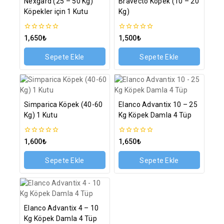
Nexgard (25 – 50 Kg)
Bravecto Köpek (10 – 20
Köpekler için 1 Kutu
Kg)
0
0
1,650
₺
1,500
₺
5
5
üzerinden
üzerinden
Sepete Ekle
Sepete Ekle
Simparica Köpek (40-60
Elanco Advantix 10 – 25
Kg) 1 Kutu
Kg Köpek Damla 4 Tüp
0
0
1,600
₺
1,650
₺
5
5
üzerinden
üzerinden
Sepete Ekle
Sepete Ekle
Elanco Advantix 4 – 10
Kg Köpek Damla 4 Tüp