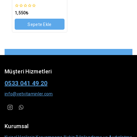
0
1,550
₺
5
üzerinden
Sepete Ekle
Müşteri Hizmetleri
0533 041 49 20
info@vetvitaminler.com
Kurumsal