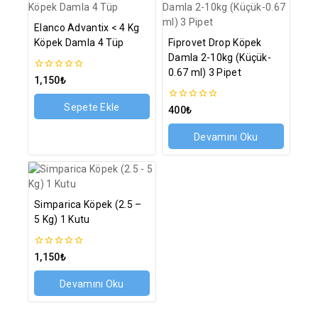
Elanco Advantix < 4 Kg
Köpek Damla 4 Tüp
Fiprovet Drop Köpek
Damla 2-10kg (Küçük-
0.67 ml) 3 Pipet
0
1,150
₺
5
üzerinden
Sepete Ekle
0
400
₺
5
üzerinden
Devamını Oku
Simparica Köpek (2.5 –
5 Kg) 1 Kutu
0
1,150
₺
5
üzerinden
Devamını Oku