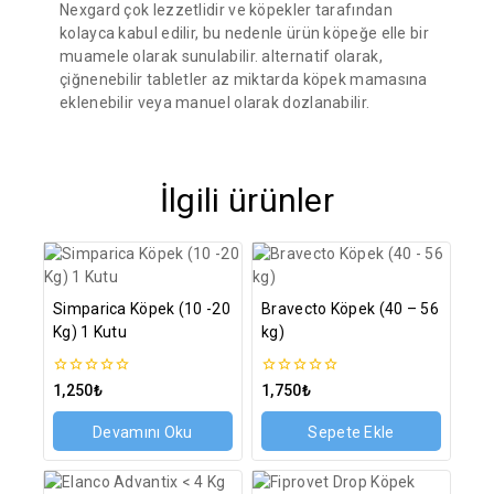
Nexgard çok lezzetlidir ve köpekler tarafından
kolayca kabul edilir, bu nedenle ürün köpeğe elle bir
muamele olarak sunulabilir. alternatif olarak,
çiğnenebilir tabletler az miktarda köpek mamasına
eklenebilir veya manuel olarak dozlanabilir.
İlgili ürünler
Simparica Köpek (10 -20
Bravecto Köpek (40 – 56
Kg) 1 Kutu
kg)
0
0
1,250
₺
1,750
₺
5
5
üzerinden
üzerinden
Devamını Oku
Sepete Ekle