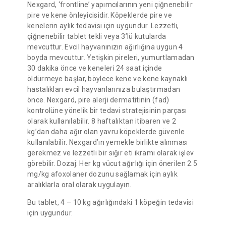
Nexgard, ‘frontline’ yapımcılarının yeni çiğnenebilir
pire ve kene önleyicisidir. Köpeklerde pire ve
kenelerin aylık tedavisi için uygundur. Lezzetli,
çiğnenebilir tablet tekli veya 3’lü kutularda
mevcuttur. Evcil hayvanınızın ağırlığına uygun 4
boyda mevcuttur. Yetişkin pireleri, yumurtlamadan
30 dakika önce ve keneleri 24 saat içinde
öldürmeye başlar, böylece kene ve kene kaynaklı
hastalıkları evcil hayvanlarınıza bulaştırmadan
önce. Nexgard, pire alerji dermatitinin (fad)
kontrolüne yönelik bir tedavi stratejisinin parçası
olarak kullanılabilir. 8 haftalıktan itibaren ve 2
kg’dan daha ağır olan yavru köpeklerde güvenle
kullanılabilir. Nexgard’ın yemekle birlikte alınması
gerekmez ve lezzetli bir sığır eti ikramı olarak işlev
görebilir. Dozaj: Her kg vücut ağırlığı için önerilen 2.5
mg/kg afoxolaner dozunu sağlamak için aylık
aralıklarla oral olarak uygulayın.
Bu tablet, 4 – 10 kg ağırlığındaki 1 köpeğin tedavisi
için uygundur.